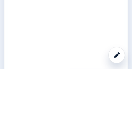
Decodificar y analizar
0
hallazgos ·
Bruteforce no iniciado
Análisis de
seguridad
Decodificación
visual, resumen
de severidades y